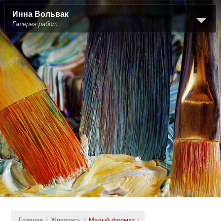
Инна Вольвак
Галерея работ
Главная
/
Живопись
/
Малый формат
/