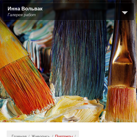
Инна Вольвак
Галерея работ
Главная
/
Живопись
/
Портреты
/