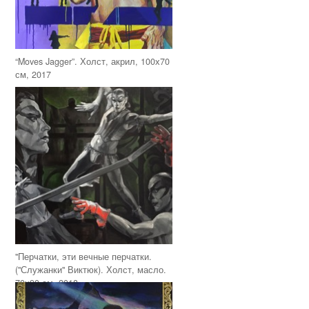
“Moves Jagger”. Холст, акрил, 100х70
см, 2017
"Перчатки, эти вечные перчатки.
("Служанки" Виктюк). Холст, масло.
70х90 см, 2018