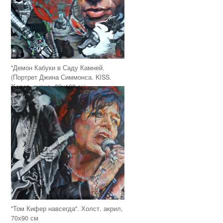
"Демон Кабуки в Саду Камней.
(Портрет Джина Симмонса. KISS.
Холст, акрил, 80х100 см
"Том Кифер навсегда". Холст, акрил,
70х90 см