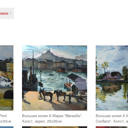
заказ
/
Pont
Вольная копия А.Марке "Marseille".
Вольная копия А.М
25х30см
Холст, акрил, 25х30см
Conflans". Холст, 