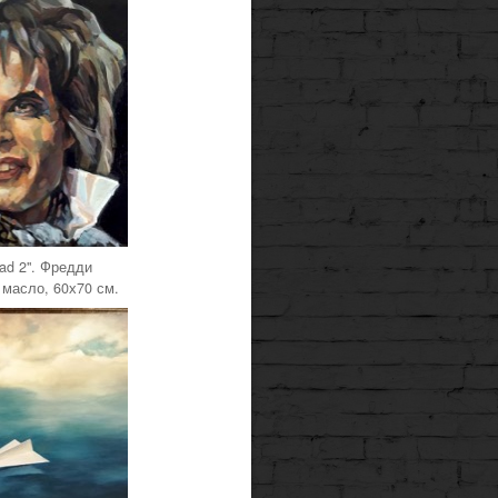
 mad 2". Фредди
 масло, 60х70 см.