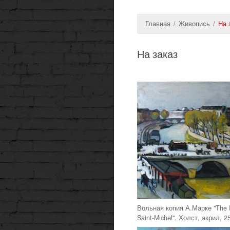
Главная
/
Живопись
/
На 
На заказ
Вольная копия А.Марке "The 
Saint-Michel". Холст, акрил, 