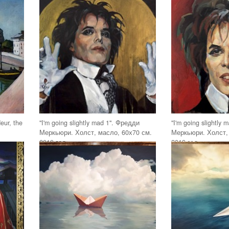
eur, the
"I'm going slightly mad 1". Фредди
"I'm going slightly
Меркьюри. Холст, масло, 60х70 см.
Меркьюри. Холст,
2019 год
2019 год