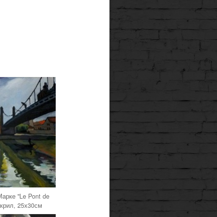
арке "Le Pont de
акрил, 25х30см