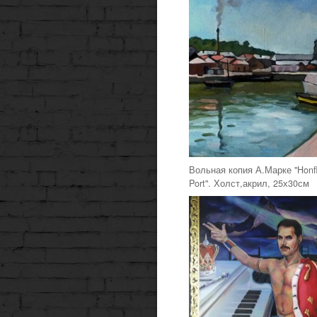
Вольная копия А.Марке "Honfl
Port". Холст,акрил, 25х30см