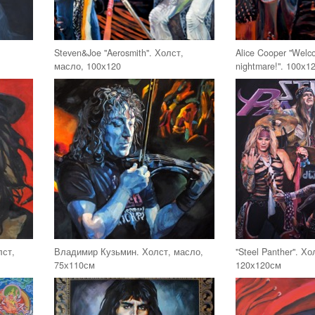
,
Steven&Joe "Aerosmith". Холст,
Alice Cooper "Welc
масло, 100х120
nightmare!". 100х1
лст,
Владимир Кузьмин. Холст, масло,
"Steel Panther". Х
75х110см
120х120см