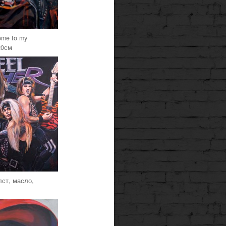
ome to my
20см
олст, масло,