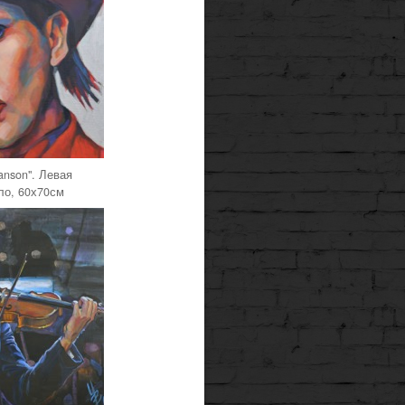
anson". Левая
ло, 60х70см