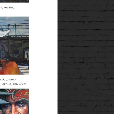
ст, акрил,
ет Адриано
, акрил, 60х70см