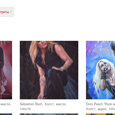
треты
/
, масло,
Sebastian Bach. Холст, масло,
Doro Pesch "Rock wi
100х70
Холст, акрил, 100