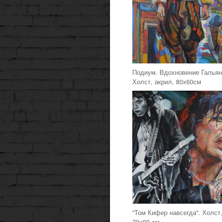
Подиум. Вдохновение Гальян
Холст, акрил, 80х60см
"Том Кифер навсегда". Холст,