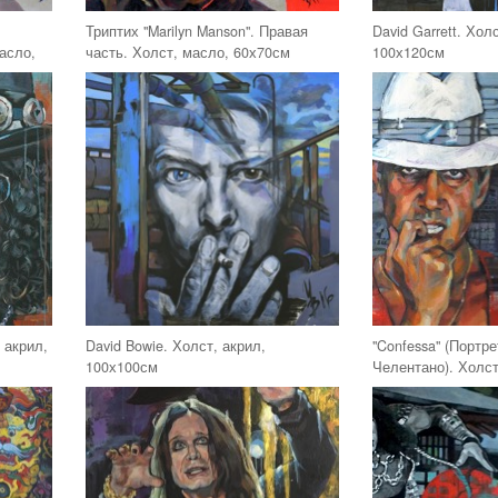
Триптих "Marilyn Manson". Правая
David Garrett. Хол
асло,
часть. Холст, масло, 60х70см
100х120см
 акрил,
David Bowie. Холст, акрил,
"Confessa" (Портр
100х100см
Челентано). Холст