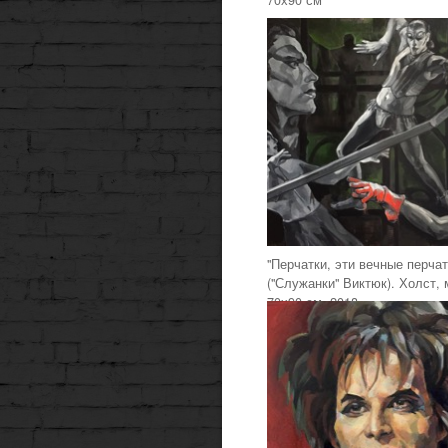
70х90 см
"Перчатки, эти вечные перчат
("Служанки" Виктюк). Холст, 
70х90 см, 2018