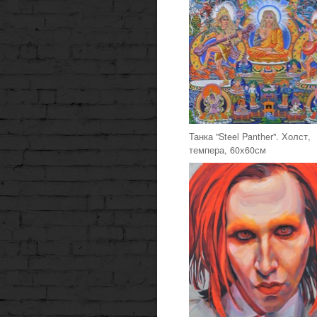
Танка "Steel Panther". Холст,
темпера, 60х60см