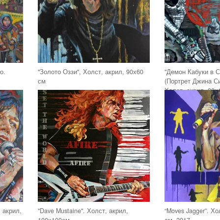
о.
"Золото Оззи", Холст, акрил, 90х60
"Демон Кабуки в 
см
(Портрет Джина С
Холст, акрил, 80х
 акрил,
"Dave Mustaine". Холст, акрил,
“Moves Jagger”. Хо