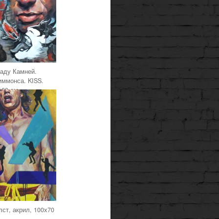
Саду Камней.
иммонса. KISS.
100 см
лст, акрил, 100х70