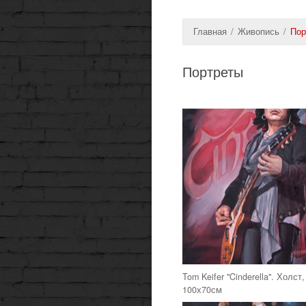
Главная
/
Живопись
/
Пор
Портреты
Tom Keifer "Cinderella". Холст
100х70см