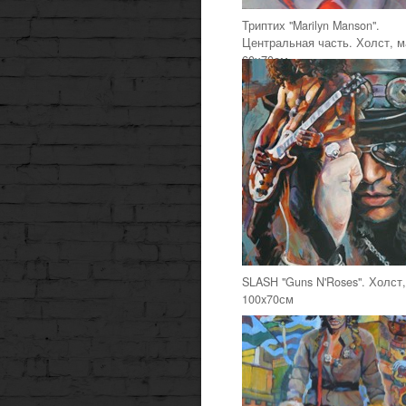
Триптих "Marilyn Manson".
Центральная часть. Холст, м
60х70см
SLASH "Guns N'Roses". Холст,
100x70см