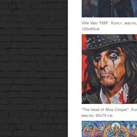
Ville Valo "HIM". Холст, масло
120х60см
"The head of Alice Cooper". Хо
масло, 60х70 см