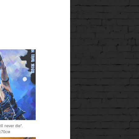
ll never die".
х70см