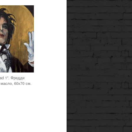
 mad 1". Фредди
 масло, 60х70 см.