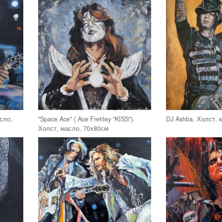
асло,
"Space Ace" ( Ace Frehley "KISS").
DJ Ashba. Холст, 
Холст, масло, 70х80см