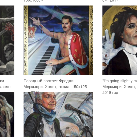
100х100см
см, 2017
ки.
Парадный портрет Фредди
"I'm going slightly
масло.
Меркьюри. Холст, акрил, 150х125
Меркьюри. Холст,
см, 2019 год
2019 год