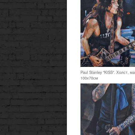
Paul Stanley "KISS". Холст, м
100х70см