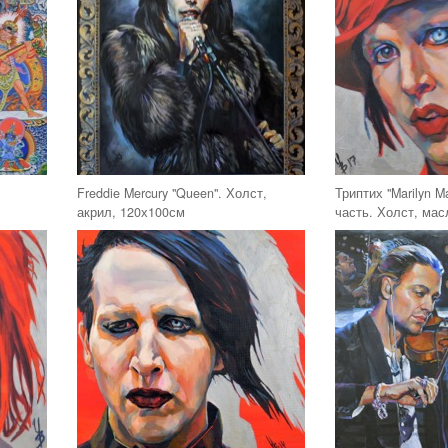
Freddie Mercury "Queen". Холст,
Триптих "Marilyn M
акрил, 120х100см
часть. Холст, мас