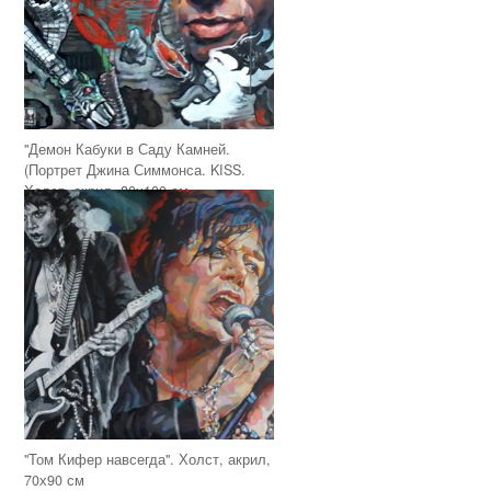
"Демон Кабуки в Саду Камней.
(Портрет Джина Симмонса. KISS.
Холст, акрил, 80х100 см
"Том Кифер навсегда". Холст, акрил,
70х90 см