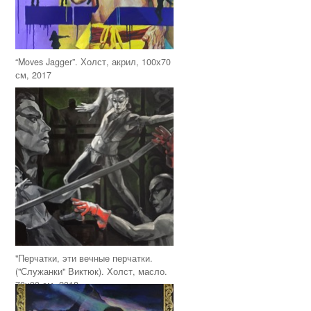
“Moves Jagger”. Холст, акрил, 100х70
см, 2017
"Перчатки, эти вечные перчатки.
("Служанки" Виктюк). Холст, масло.
70х90 см, 2018