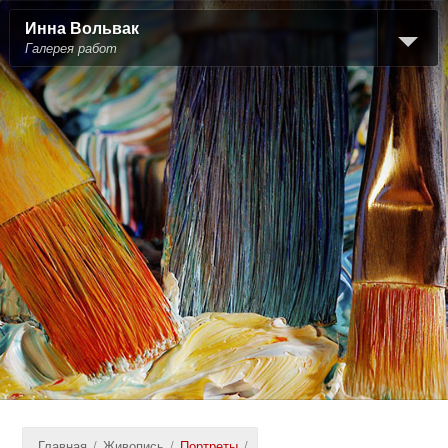
Инна Вольвак
Галерея работ
Главная
/
Живопись
/
Портреты
/