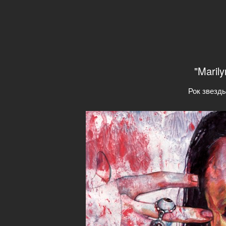
"Maril
Рок звезд