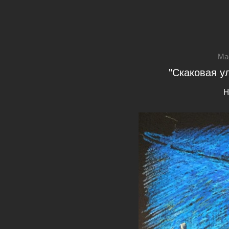
Ма
"Скаковая ул
H